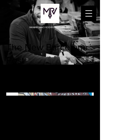
MAXIMILIANO RODRÍGUEZ VECINO
The New Barcelona
Post
Entrevista realizada por Alberto Valle para
el periódico The New Barcelona Post.