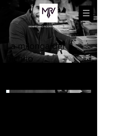
MAXIMILIANO RODRÍGUEZ VECINO
La milonga del
bichito
Relato realizado para la Casa Amèrica
Catalunya.